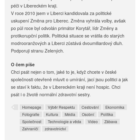
péči v Libereckém kraji.
V roce 2010 jsem v Liberci kandidovala za politické
uskupení Změna pro Liberec. Změna vyhrála volby, avšak
po půl roce byl odvolán primátor Korytář, lídr Změny a
protikorupční politik. Politická situace se vrátila do starých
modrooranžových a Liberci zůstává dvoumiliardový dluh.
Podporuji stranu Zelených.
O čem píše
Chci psát nejen o tom, jaké to je, když chcete v české
společnosti otevřeně mluvit o umírání, jací jsou politici a jak
se staví k faktu, že v Libereckém kraji není hospic. Chci
psát i o životě normální zdravotní sestry.
Homepage
Výběr Respektu
Cestování
Ekonomika
Fotografie
Kultura
Média
Osobní
Politika
Společnost
Technologie a věda
Video
Zábava
Zahraničí
zdravotnictví