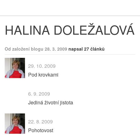
Respekt
Vy
HALINA DOLEŽALOVÁ
Od založení blogu 28. 3. 2009
napsal 27 článků
29. 10. 2009
Pod krovkami
6. 9. 2009
Jediná životní jistota
22. 8. 2009
Pohotovost