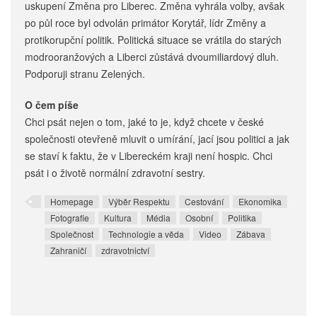
uskupení Změna pro Liberec. Změna vyhrála volby, avšak
po půl roce byl odvolán primátor Korytář, lídr Změny a
protikorupční politik. Politická situace se vrátila do starých
modrooranžových a Liberci zůstává dvoumiliardový dluh.
Podporuji stranu Zelených.
O čem píše
Chci psát nejen o tom, jaké to je, když chcete v české
společnosti otevřeně mluvit o umírání, jací jsou politici a jak
se staví k faktu, že v Libereckém kraji není hospic. Chci
psát i o životě normální zdravotní sestry.
Homepage
Výběr Respektu
Cestování
Ekonomika
Fotografie
Kultura
Média
Osobní
Politika
Společnost
Technologie a věda
Video
Zábava
Zahraničí
zdravotnictví