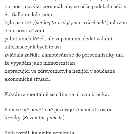
nutnosti navýšit personál, aby se péče podobala péči v
St. Gallénu, kde jsem
byla na stáži,(
neříkej to, vždyť jsme v Čechách!
)
mluvím
o nutnosti zřízení
paliativních lůžek, ale zapomínám dodat validní
informace jak bych to asi
zvládala zařídit. Zamotávám se do personalistiky tak,
že vypadám jako mimozemšťan
nepracující ve zdravotnictví a nežijící v současné
ekonomické situaci.
Koktám a mentálně se cítím na úrovni brouka.
Komise mě nevěřícně pozoruje. Asi mi už rostou
krovky. (
Rozumím, pane K.
)
Sníh roztál, kalamita pominula.