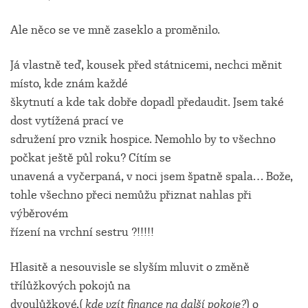
Ale něco se ve mně zaseklo a proměnilo.
Já vlastně teď, kousek před státnicemi, nechci měnit
místo, kde znám každé
škytnutí a kde tak dobře dopadl předaudit. Jsem také
dost vytížená prací ve
sdružení pro vznik hospice. Nemohlo by to všechno
počkat ještě půl roku? Cítím se
unavená a vyčerpaná, v noci jsem špatně spala… Bože,
tohle všechno přeci nemůžu přiznat nahlas při
výběrovém
řízení na vrchní sestru ?!!!!!
Hlasitě a nesouvisle se slyším mluvit o změně
třílůžkových pokojů na
dvoulůžkové,(
kde vzít
finance
na další pokoje?
) o