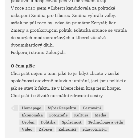
paliativní a hospicovou péči v Libereckém kraji.
V roce 2010 jsem v Liberci kandidovala za politické
uskupení Změna pro Liberec. Změna vyhrála volby,
avšak po půl roce byl odvolán primátor Korytář, lídr
Změny a protikorupční politik. Politická situace se vrátila
do starých modrooranžových a Liberci zůstává
dvoumiliardový dluh.
Podporuji stranu Zelených.
O čem píše
Chci psát nejen o tom, jaké to je, když chcete v české
společnosti otevřeně mluvit o umírání, jací jsou politici a
jak se staví k faktu, že v Libereckém kraji není hospic.
Chci psát i o životě normální zdravotní sestry.
Homepage
Výběr Respektu
Cestování
Ekonomika
Fotografie
Kultura
Média
Osobní
Politika
Společnost
Technologie a věda
Video
Zábava
Zahraničí
zdravotnictví