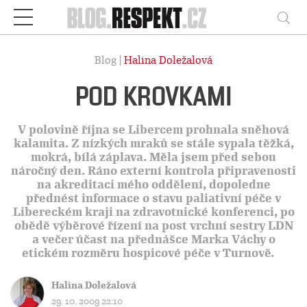
Respekt
Vy
Blog |
Halina Doležalová
POD KROVKAMI
V polovině října se Libercem prohnala sněhová
kalamita. Z nízkých mraků se stále sypala těžká,
mokrá, bílá záplava. Měla jsem před sebou
náročný den. Ráno externí kontrola připravenosti
na akreditaci mého oddělení, dopoledne
přednést informace o stavu paliativní péče v
Libereckém kraji na zdravotnické konferenci, po
obědě výběrové řízení na post vrchní sestry LDN
a večer účast na přednášce Marka Váchy o
etickém rozměru hospicové péče v Turnově.
Halina Doležalová
29. 10. 2009 22:10